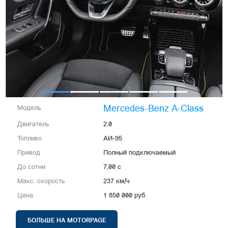
Mercedes-Benz A-Class
Модель
Двигатель
2.0
Топливо
АИ-95
Привод
Полный подключаемый
До сотни
7,00 с
Макс. скорость
237 км/ч
Цена
1 850 000 руб.
БОЛЬШЕ НА MOTORPAGE