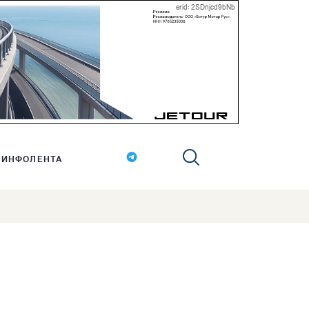
erid: 2SDnjcd9bNb
ИНФОЛЕНТА