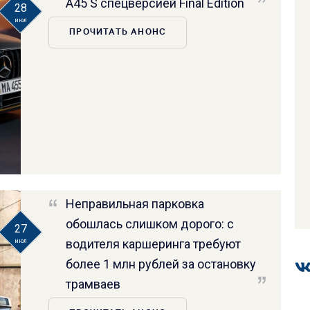
A45 S спецверсией Final Edition
28
июл
ПРОЧИТАТЬ АНОНС
Неправильная парковка
обошлась слишком дорого: с
27
водителя каршеринга требуют
июл
более 1 млн рублей за остановку
трамваев