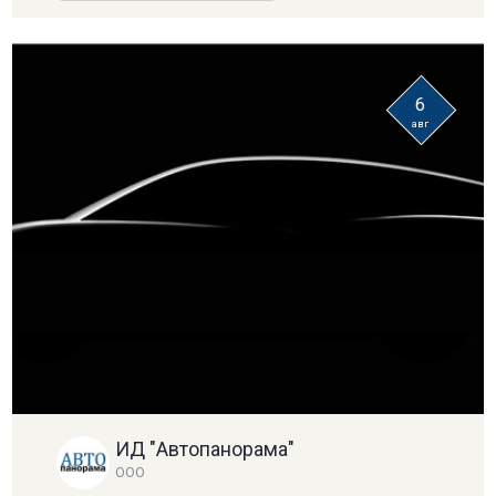
6
авг
ИД "Автопанорама"
ООО