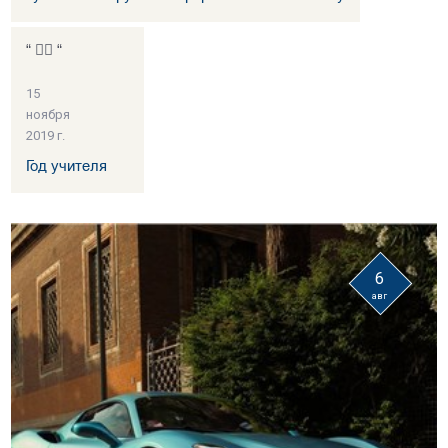
“ 👍🏻 “
15
ноября
2019 г.
Год учителя
6
авг