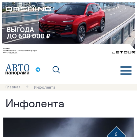
erid: 2SDnjcd9bNb
Главная
Инфолента
Инфолента
6