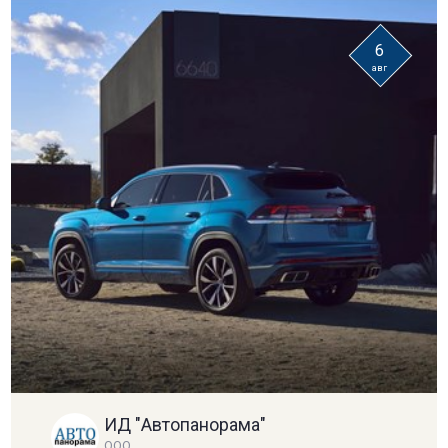
6
авг
ИД "Автопанорама"
ООО