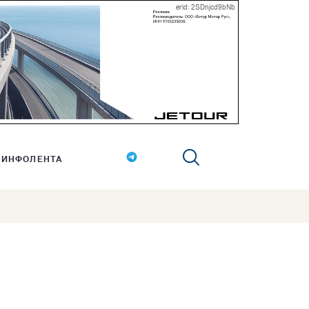
erid: 2SDnjcd9bNb
ИНФОЛЕНТА