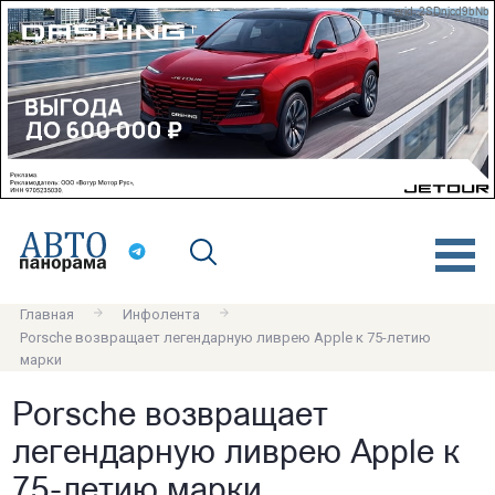
erid: 2SDnjcd9bNb
Главная
Инфолента
Porsche возвращает легендарную ливрею Apple к 75-летию
марки
Porsche возвращает
легендарную ливрею Apple к
75-летию марки