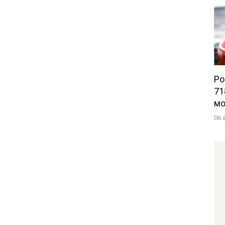
Po
71
мо
06 