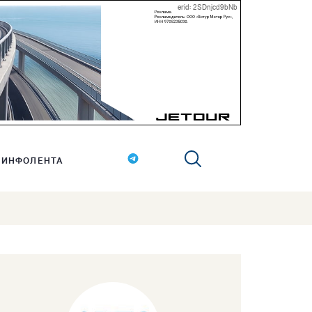
erid: 2SDnjcd9bNb
ИНФОЛЕНТА