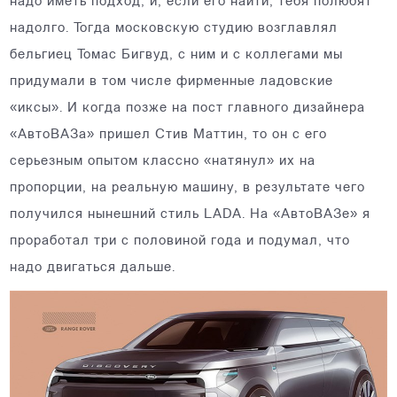
надо иметь подход, и, если его найти, тебя полюбят
надолго. Тогда московскую студию возглавлял
бельгиец Томас Бигвуд, с ним и с коллегами мы
придумали в том числе фирменные ладовские
«иксы». И когда позже на пост главного дизайнера
«АвтоВАЗа» пришел Стив Маттин, то он с его
серьезным опытом классно «натянул» их на
пропорции, на реальную машину, в результате чего
получился нынешний стиль LADA. На «АвтоВАЗе» я
проработал три с половиной года и подумал, что
надо двигаться дальше.