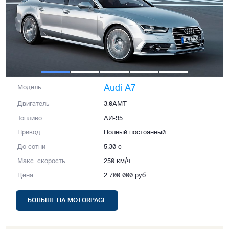
Audi A7
Модель
Двигатель
3.0AMT
Топливо
АИ-95
Привод
Полный постоянный
До сотни
5,30 с
Макс. скорость
250 км/ч
Цена
2 700 000 руб.
БОЛЬШЕ НА MOTORPAGE