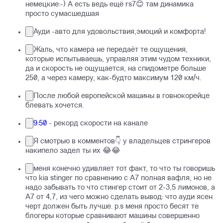
немецкие:-) А есть ведь ещё rs7😊 там динамика
просто сумасшедшая
Ауди -авто для удовольствия,эмоций и комфорта!
Жаль, что камера не передаёт те ощущения,
которые испытываешь, управляя этим чудом техники,
да и скорость не ощущается, на спидометре больше
250, а через камеру, как-будто максимум 120 км/ч.
После любой европейской машины в говнокорейце
блевать хочется.
9:50
- рекорд скорости на канале
Я смотрью в комментов👇 у владельцев стрингеров
накипело задел ты их 😂😂
меня конечно удивляет тот факт, то что ты говоришь
что kia stinger по сравнению с А7 полная вафля, но не
надо забывать то что стингер стоит от 2-3,5 лимонов, а
А7 от 4,7, из чего можно сделать вывод: что ауди ясен
черт должен быть лучше. p.s меня просто бесят те
блогеры которые сравнивают машины совершенно