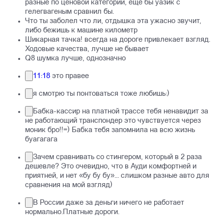
разные по ценовой категорий, ещё бы уазик с
гелегвагеным сравнил бы.
Что ты заболел что ли, отдышка эта ужасно звучит,
либо бежишь к машине километр
Шикарная тачка! всегда на дороге привлекает взгляд.
Ходовые качества, лучше не бывает
Q8 шумка лучше, однозначно
11:18
это правее
я смотрю ты понтоваться тоже любишь:)
Бабка-кассир на платной трассе тебя ненавидит за
не работающий транспондер это чувствуется через
моник бро!!=) Бабка тебя запомнила на всю жизнь
буагагага
Зачем сравнивать со стингером, который в 2 раза
дешевле? Это очевидно, что в Ауди комфортней и
приятней, и нет «бу бу бу»... слишком разные авто для
сравнения на мой взгляд)
В России даже за деньги ничего не работает
нормально.Платные дороги.