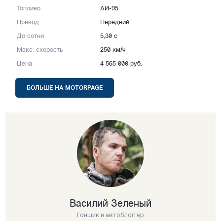
Топливо
АИ-95
Привод
Передний
До сотни
5,30 с
Макс. скорость
250 км/ч
Цена
4 565 000 руб.
БОЛЬШЕ НА MOTORPAGE
Василий Зеленый
Гонщик и автоблоггер