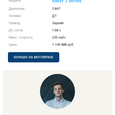
BMW 3 series
Модель
Двигатель
2.0AT
Топливо
ДТ
Привод
Задний
До сотни
7,60 с
Макс. скорость
235 км/ч
Цена
1 149 000 руб.
БОЛЬШЕ НА MOTORPAGE