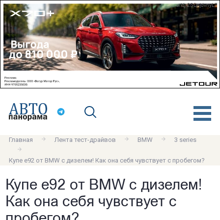
erid: 2SDnjdvnyL7
Главная
Лента тест-драйвов
BMW
3 series
Купе е92 от BMW с дизелем! Как она себя чувствует с пробегом?
Купе е92 от BMW с дизелем!
Как она себя чувствует с
пробегом?