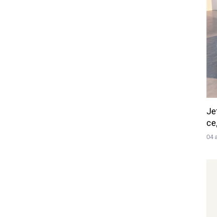
Je
се
04 