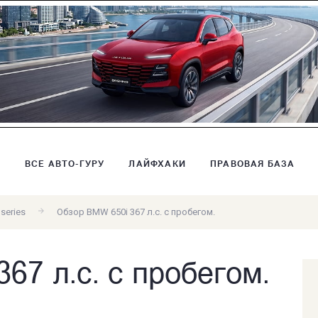
В
ВСЕ АВТО-ГУРУ
ЛАЙФХАКИ
ПРАВОВАЯ БАЗА
 series
Обзор BMW 650i 367 л.с. с пробегом.
67 л.с. с пробегом.