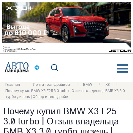
erid: 2SDnjdvnyL7
Главная
Лента тест-драйвов
BMW
X3
Почему купил BMW X3 F25 3.0 turbo | Отзыв владельца БМВ Х3 3.0
турбо дизель | Обзор и тест драйв
Почему купил BMW X3 F25
3.0 turbo | Отзыв владельца
БМВ Х3 3.0 турбо дизель |