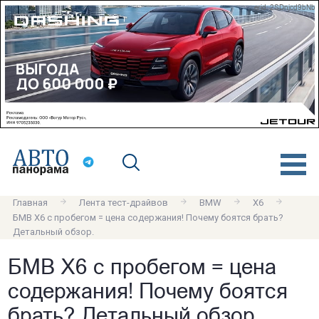
erid: 2SDnjcd9bNb
Главная
Лента тест-драйвов
BMW
X6
БМВ Х6 с пробегом = цена содержания! Почему боятся брать?
Детальный обзор.
БМВ Х6 с пробегом = цена
содержания! Почему боятся
брать? Детальный обзор.