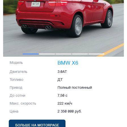
BMW X6
Модель
Двигатель
3.0AT
Топливо
ДТ
Привод
Полный постоянный
До сотни
7,50 с
Макс. скорость
222 км/ч
Цена
2 350 000 руб.
БОЛЬШЕ НА MOTORPAGE