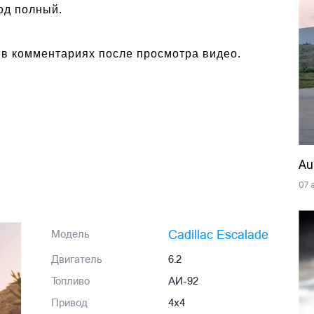
вод полный.
 в комментариях после просмотра видео.
Au
07 
Cadillac Escalade
Модель
Двигатель
6.2
Топливо
АИ-92
Привод
4x4