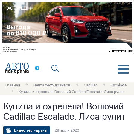
erid: 2SDnjdvnyL7
Главная
Лента тест-драйвов
Cadillac
Escalade
Купила и охренела! Вонючий Cadillac Escalade. Лиса рулит
Купила и охренела! Вонючий
Cadillac Escalade. Лиса рулит
Видео тест-драйв
28 июля 2020