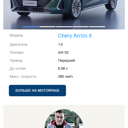
Chery Arrizo 8
Модель
Двигатель
1.6
Топливо
АИ-92
Привод
Передний
До сотни
8,90 с
Макс. скорость
205 км/ч
БОЛЬШЕ НА MOTORPAGE