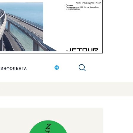
erid: 2SDnjcd9bNb
ИНФОЛЕНТА
.