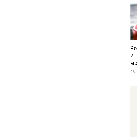
Po
71
мо
06 