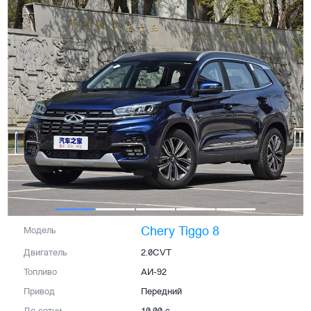
Chery Tiggo 8
Модель
Двигатель
2.0CVT
Топливо
АИ-92
Привод
Передний