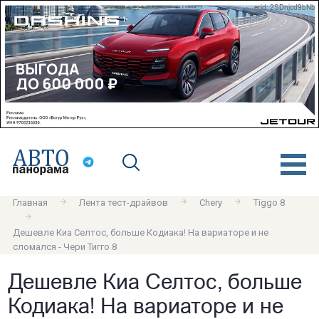
erid: 2SDnjcd9bNb
Главная
Лента тест-драйвов
Chery
Tiggo 8
Дешевле Киа Селтос, больше Кодиака! На вариаторе и не
сломался - Чери Тигго 8
Дешевле Киа Селтос, больше
Кодиака! На вариаторе и не