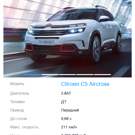
Citroen C5 Aircross
Модель
Двигатель
2.0AT
Топливо
ДТ
Привод
Передний
До сотни
8,60 с
Макс. скорость
211 км/ч