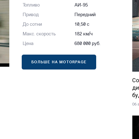
Топливо
АИ-95
Привод
Передний
До сотни
10,50 с
Макс. скорость
182 км/ч
Цена
680 000 руб.
БОЛЬШЕ НА MOTORPAGE
Со
ди
бу
06 