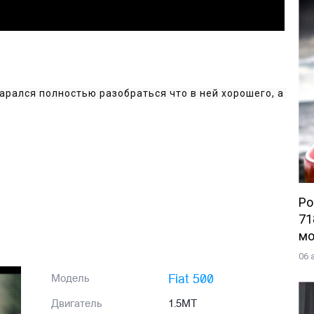
тарался полностью разобраться что в ней хорошего, а 
Po
71
мо
06 
Fiat 500
Модель
Двигатель
1.5MT