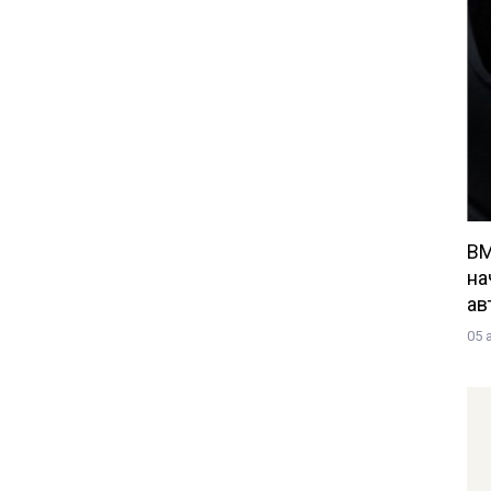
BM
на
ав
05 