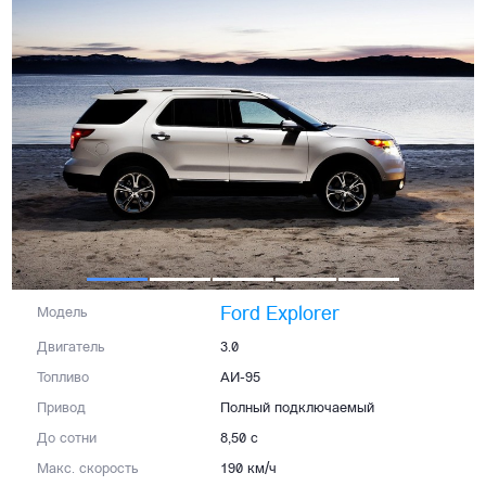
Ford Explorer
Модель
Двигатель
3.0
Топливо
АИ-95
Привод
Полный подключаемый
До сотни
8,50 с
Макс. скорость
190 км/ч