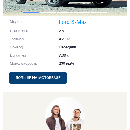
Ford S-Max
Модель
Двигатель
2.5
Топливо
АИ-92
Привод
Передний
До сотни
7,90 с
Макс. скорость
230 км/ч
БОЛЬШЕ НА MOTORPAGE