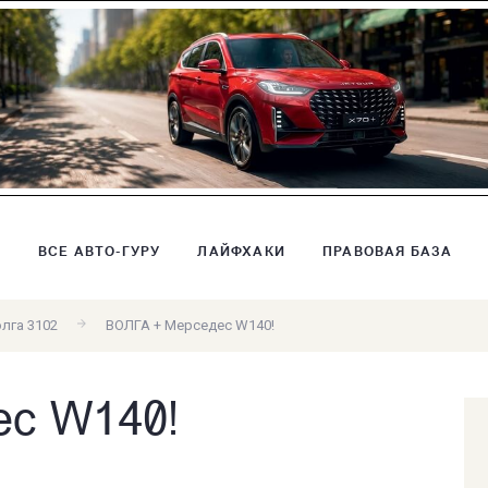
В
ВСЕ АВТО-ГУРУ
ЛАЙФХАКИ
ПРАВОВАЯ БАЗА
лга 3102
ВОЛГА + Мерседес W140!
ес W140!