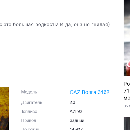
 это большая редкость! И да, она не гнилая)
Po
71
GAZ Волга 3102
Модель
мо
Двигатель
2.3
06 
Топливо
АИ-92
Привод
Задний
До сотни
14,00 с