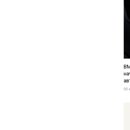
BM
на
ав
05 