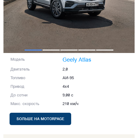
Geely Atlas
Модель
Двигатель
2,0
Топливо
АИ-95
Привод
4x4
До сотни
9,00 с
Макс. скорость
210 км/ч
БОЛЬШЕ НА MOTORPAGE