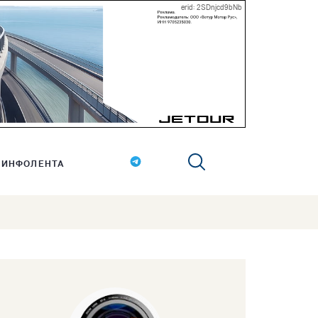
erid: 2SDnjcd9bNb
ИНФОЛЕНТА