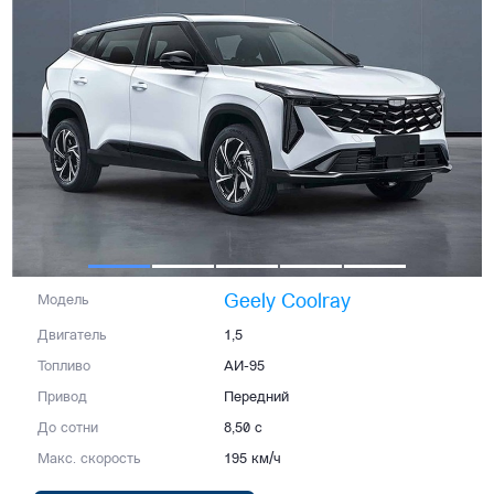
Geely Coolray
Модель
Двигатель
1,5
Топливо
АИ-95
Привод
Передний
До сотни
8,50 с
Макс. скорость
195 км/ч