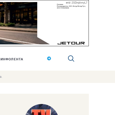
erid: 2SDnjdvnyL7
ИНФОЛЕНТА
а.