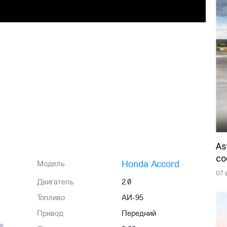
As
со
Honda Accord
Модель
07 
Двигатель
2.0
Топливо
АИ-95
Привод
Передний