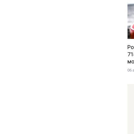
Po
71
мо
06 