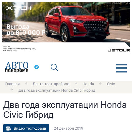
erid: 2SDnjdvnyL7
Главная
Лента тест-драйвов
Honda
Civic
Два года эксплуатации Honda Civic Гибрид
Два года эксплуатации Honda
Civic Гибрид
Видео тест-драйв
24 декабря 2019