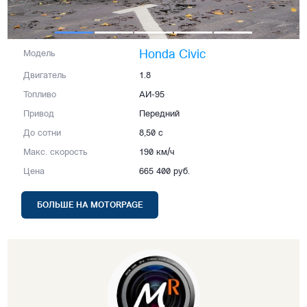
Honda Civic
Модель
Двигатель
1.8
Топливо
АИ-95
Привод
Передний
До сотни
8,50 с
Макс. скорость
190 км/ч
Цена
665 400 руб.
БОЛЬШЕ НА MOTORPAGE