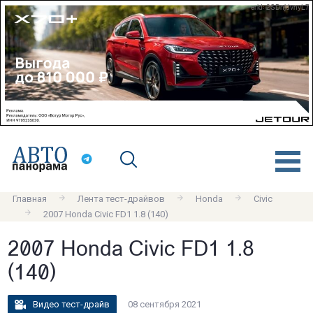
erid: 2SDnjdvnyL7
Главная
Лента тест-драйвов
Honda
Civic
2007 Honda Civic FD1 1.8 (140)
2007 Honda Civic FD1 1.8
(140)
Видео тест-драйв
08 сентября 2021