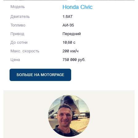
Honda Civic
Модель
Двигатель
1.8AT
Топливо
АИ-95
Привод
Передний
До сотни
10,60 с
Макс. скорость
200 км/ч
Цена
750 000 руб.
БОЛЬШЕ НА MOTORPAGE