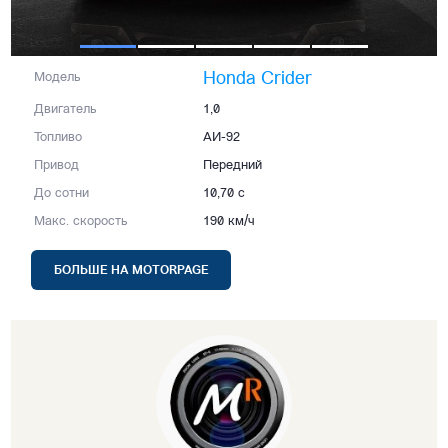
Honda Crider
Модель
Двигатель
1,0
Топливо
АИ-92
Привод
Передний
До сотни
10,70 с
Макс. скорость
190 км/ч
БОЛЬШЕ НА MOTORPAGE