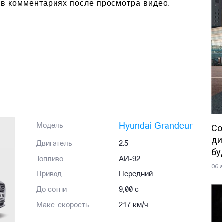
 в комментариях после просмотра видео.
Hyundai Grandeur
Модель
Со
ди
Двигатель
2.5
бу
Топливо
АИ-92
06 
Привод
Передний
До сотни
9,00 с
Макс. скорость
217 км/ч