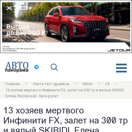
erid: 2SDnjdvnyL7
Главная
Лента тест-драйвов
Infiniti
FX
13 хозяев мертвого Инфинити FX, залет на 300 тр и вялый SKIBIDI.
Елена Лисовская. Лиса рулит
13 хозяев мертвого
Инфинити FX, залет на 300 тр
и вялый SKIBIDI. Елена