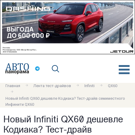
erid: 2SDnjcd9bNb
Главная
Лента тест-драйвов
Infiniti
QX60
Новый Infiniti QX60 дешевле Кодиака? Тест-драйв семиместного
Инфинити QX60
Новый Infiniti QX60 дешевле
Кодиака? Тест-драйв