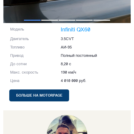
Infiniti QX60
Модель
Двигатель
3.5CVT
Топливо
АИ-95
Привод
Полный постоянный
До сотни
8,20 с
Макс. скорость
190 км/ч
Цена
4 010 000 руб.
БОЛЬШЕ НА MOTORPAGE