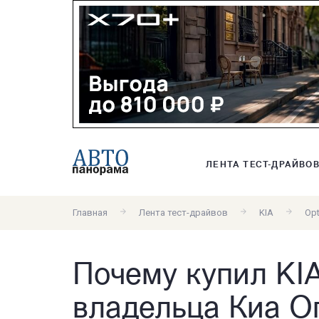
ЛЕНТА ТЕСТ-ДРАЙВО
Главная
Лента тест-драйвов
KIA
Op
Почему купил KIA
владельца Киа О