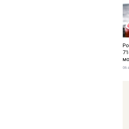
Po
71
мо
06 