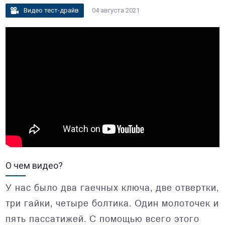
Видео тест-драйв
04 августа 2021
О чем видео?
У нас было два гаечных ключа, две отвертки,
три гайки, четыре болтика. Один молоточек и
пять пассатижей. С помощью всего этого