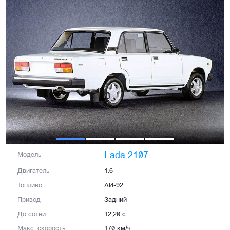
Lada 2107
Модель
Двигатель
1.6
Топливо
АИ-92
Привод
Задний
До сотни
12,20 с
Макс. скорость
170 км/ч