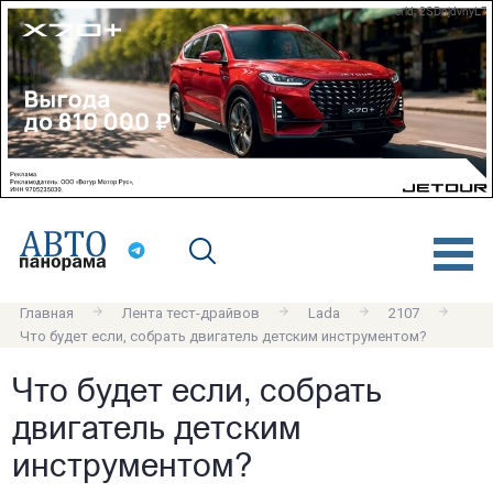
erid: 2SDnjdvnyL7
Главная
Лента тест-драйвов
Lada
2107
Что будет если, собрать двигатель детским инструментом?
Что будет если, собрать
двигатель детским
инструментом?