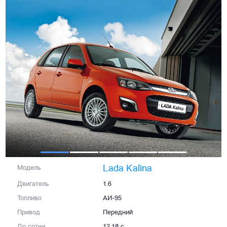
Lada Kalina
Модель
Двигатель
1.6
Топливо
АИ-95
Привод
Передний
До сотни
12,10 с