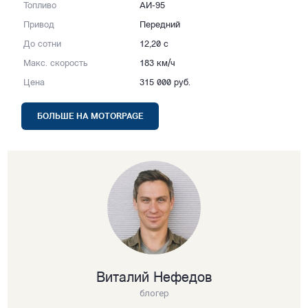
Топливо
АИ-95
Привод
Передний
До сотни
12,20 с
Макс. скорость
183 км/ч
Цена
315 000 руб.
БОЛЬШЕ НА MOTORPAGE
Виталий Нефедов
блогер