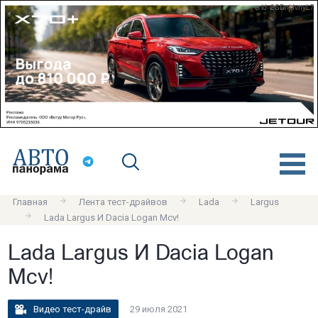
erid: 2SDnjdvnyL7
Главная
Лента тест-драйвов
Lada
Largus
Lada Largus И Dacia Logan Mcv!
Lada Largus И Dacia Logan
Mcv!
Видео тест-драйв
29 июля 2021