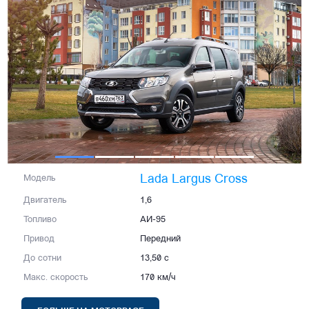
Lada Largus Cross
Модель
Двигатель
1,6
Топливо
АИ-95
Привод
Передний
До сотни
13,50 с
Макс. скорость
170 км/ч