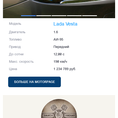
Lada Vesta
Модель
Двигатель
1.6
Топливо
АИ-95
Привод
Передний
До сотни
12,00 с
Макс. скорость
190 км/ч
Цена
1 234 789 руб.
БОЛЬШЕ НА MOTORPAGE