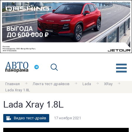
erid: 2SDnjcd9bNb
Главная
Лента тест-драйвов
Lada
XRay
Lada Xray 1.8L
Lada Xray 1.8L
Видео тест-драйв
17 ноября 2021