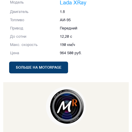
Lada XRay
Модель
Двигатель
1.8
Топливо
АИ-95
Привод
Передний
До сотни
12,20 с
Макс. скорость
190 км/ч
Цена
964 500 руб.
БОЛЬШЕ НА MOTORPAGE