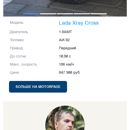
Lada Xray Cross
Модель
Двигатель
1.8AMT
Топливо
АИ-92
Привод
Передний
До сотни
10,90 с
Макс. скорость
186 км/ч
Цена
847 900 руб.
БОЛЬШЕ НА MOTORPAGE