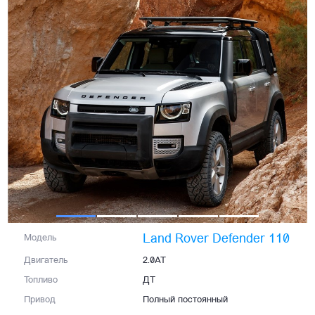
Land Rover Defender 110
Модель
Двигатель
2.0AT
Топливо
ДТ
Привод
Полный постоянный