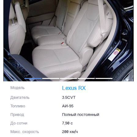
Lexus RX
Модель
Двигатель
3.5CVT
Топливо
АИ-95
Привод
Полный постоянный
До сотни
7,90 с
Макс. скорость
200 км/ч