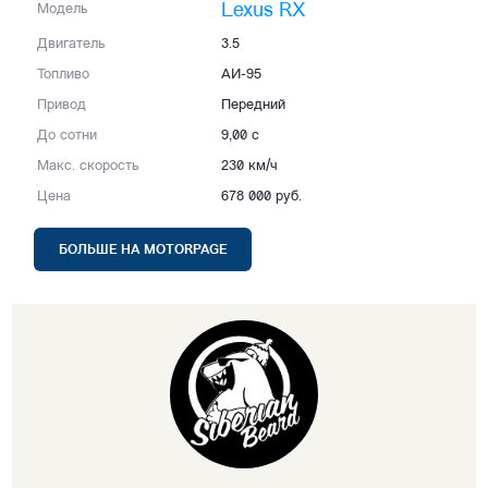
Lexus RX
Модель
Двигатель
3.5
Топливо
АИ-95
Привод
Передний
До сотни
9,00 с
Макс. скорость
230 км/ч
Цена
678 000 руб.
БОЛЬШЕ НА MOTORPAGE