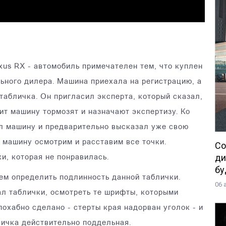
xus RX - автомобиль примечателен тем, что куплен
ьного дилера. Машина приехала на регистрацию, а
табличка. Он пригласил эксперта, который сказал,
ит машину тормозят и назначают экспертизу. Ко
ел машину и предварительно высказал уже свою
и машину осмотрим и расставим все точки.
Со
ди
и, которая не понравилась.
бу
жем определить подлинность данной таблички.
06 
л таблички, осмотреть те шрифты, которыми
охабно сделано - стерты края надорван уголок - и
личка действительно поддельная.