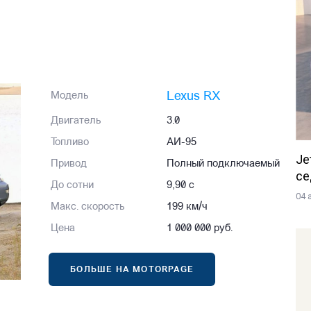
Lexus RX
Модель
Двигатель
3.0
Топливо
АИ-95
Je
Привод
Полный подключаемый
се
До сотни
9,90 с
04 
Макс. скорость
199 км/ч
Цена
1 000 000 руб.
БОЛЬШЕ НА MOTORPAGE