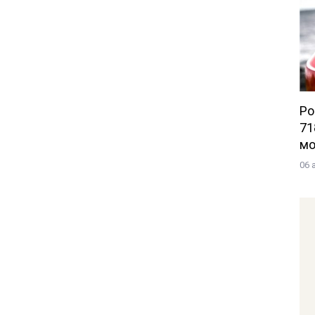
Po
71
мо
06 