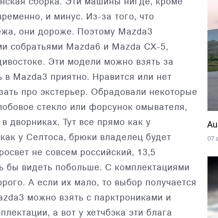
нская сборка. Эти машины нигде, кроме
ременно, и минус. Из-за того, что
ежа, они дороже. Поэтому Mazda3
ми собратьями Mazda6 и Mazda CX-5,
дивостоке. Эти модели можно взять за
ь в Mazda3 приятно. Нравится или нет
азать про экстерьер. Обрадовали некоторые
лобовое стекло или форсунок омывателя,
в дворниках. Тут все прямо как у
Au
 как у Селтоса, брюки владелец будет
07 
росвет не совсем российский, 13,5
сь бы видеть побольше. С комплектациями
орого. А если их мало, то выбор получается
azda3 можно взять с парктрониками и
лектации, а вот у хетчбэка эти блага