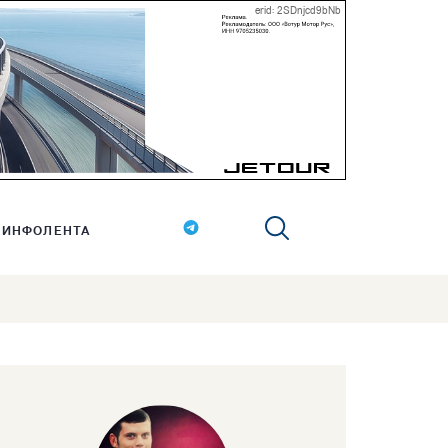
erid: 2SDnjcd9bNb
ИНФОЛЕНТА