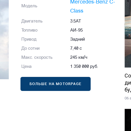
Mercedes-Benz C-
Модель
Class
Двигатель
3.5AT
Топливо
АИ-95
Привод
Задний
До сотни
7,40 с
Макс. скорость
245 км/ч
Цена
1 350 000 руб.
Со
ди
БОЛЬШЕ НА MOTORPAGE
бу
06 