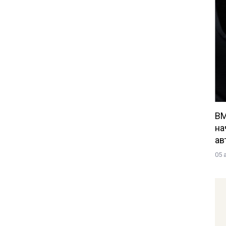
BM
на
ав
05 